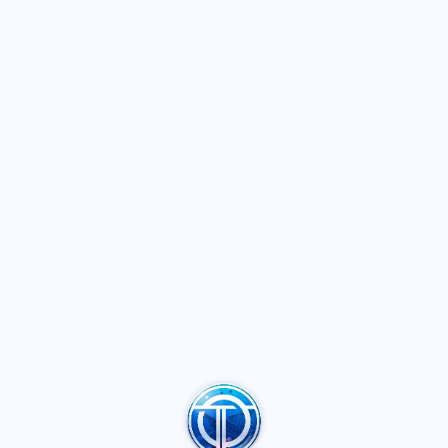
OT運寶
立即下載
安裝APP暢享極致娛樂體驗
消息中心
平台公告
🆕BNG電子《幸運幣大亨：集運金》火熱上線！立即體驗精彩
2026/08/06 00:53:05
BNG電子-新遊戲上架通知
登入
註冊
🆕BNG電子《幸運幣大亨：集運金》火熱上線！立即體驗精彩
玩法，驚喜獎勵等您帶回！
New
2026/08/03 11:36:57
熱門
🎉【DB電子】新遊戲上架通知🎉
💰DB電子全新老虎機遊戲火熱登場！《金幣大師爆富計畫》、
電子
《仙境傳說》與《瘋狂十二碼》正式上線，精彩獎勵等您挑
戰！🔥
2026/07/30 09:56:06
KT電子